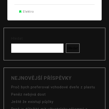
Elektro
Hledat
Hledat
NEJNOVĚJŠÍ PŘÍSPĚVKY
Proč bych preferoval vchodové dveře z plastu
Peněz nebývá dost
Ještě že existují půjčky