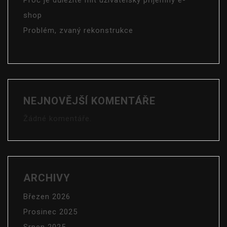
Proč je důležité mít uživatelsky příjemný e-
shop
Problém, zvaný rekonstrukce
NEJNOVĚJŠÍ KOMENTÁŘE
Žádné komentáře.
ARCHIVY
Březen 2026
Prosinec 2025