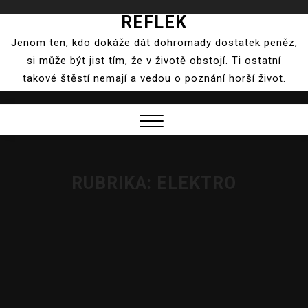
REFLEK
Skip
to
Jenom ten, kdo dokáže dát dohromady dostatek peněz,
content
si může být jist tím, že v životě obstojí. Ti ostatní
takové štěstí nemají a vedou o poznání horší život.
Close
Menu
RUBRIKA:
ELEKTRO