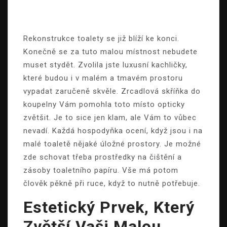
Rekonstrukce toalety se již blíží ke konci.
Konečně se za tuto malou místnost nebudete
muset stydět. Zvolila jste luxusní kachličky,
které budou i v malém a tmavém prostoru
vypadat zaručeně skvěle.
Zrcadlová skříňka do
koupelny
Vám pomohla toto místo opticky
zvětšit. Je to sice jen klam, ale Vám to vůbec
nevadí. Každá hospodyňka ocení, když jsou i na
malé toaletě nějaké úložné prostory. Je možné
zde schovat třeba prostředky na čištění a
zásoby toaletního papíru. Vše má potom
člověk pěkně při ruce, když to nutně potřebuje.
Estetický Prvek, Který
Zvětší Vaši Malou