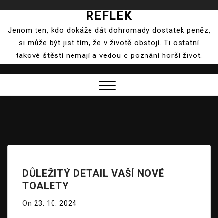
REFLEK
Skip
to
Jenom ten, kdo dokáže dát dohromady dostatek peněz,
content
si může být jist tím, že v životě obstojí. Ti ostatní
takové štěstí nemají a vedou o poznání horší život.
Close
Menu
DŮLEŽITÝ DETAIL VAŠÍ NOVÉ
TOALETY
On
23. 10. 2024