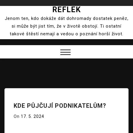
REFLEK
Skip
to
Jenom ten, kdo dokáže dát dohromady dostatek peněz,
content
si může být jist tím, že v životě obstojí. Ti ostatní
takové štěstí nemají a vedou o poznání horší život.
Close
Menu
KDE PŮJČUJÍ PODNIKATELŮM?
On
17. 5. 2024