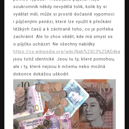
soukromník někdy nevydělá tolik, kolik by si
vydělat měl, může si prostě dočasně vypomoci
i půjčenými penězi, které lze využít k přečkání
těžkých časů a k záchraně toho, co je potřeba
zachránit. Ale to chce vědět, kde má smysl se
o půjčku ucházet. Ne všechny nabídky
https://cs.wikipedia.org/wiki/Nab%25C3%25ADdka
jsou totiž identické. Jsou tu ty, které pomohou,
ale i ty, které nejsou k ničemu nebo možná
dokonce dokážou uškodit.