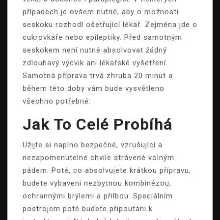
případech je ovšem nutné, aby o možnosti
seskoku rozhodl ošetřující lékař. Zejména jde o
cukrovkáře nebo epileptiky. Před samotným
seskokem není nutné absolvovat žádný
zdlouhavý výcvik ani lékařské vyšetření.
Samotná příprava trvá zhruba 20 minut a
během této doby vám bude vysvětleno
všechno potřebné.
Jak To Celé Probíhá
Užijte si naplno bezpečné, vzrušující a
nezapomenutelné chvíle strávené volným
pádem. Poté, co absolvujete krátkou přípravu,
budete vybaveni nezbytnou kombinézou,
ochrannými brýlemi a přilbou. Speciálním
postrojem poté budete připoutáni k