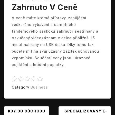
Zahrnuto V Ceně
V ceně máte kromě přípravy, zapůjčení
veškerého vybavení a samotného
tandemového seskoku zahrnut i sestříhaný a
ozvučený videozáznam v délce přibližně 15
minut nahraný na USB disku. Díky tomu tak
budete mít na svůj úžasný zážitek uchovanou
vzpomínku. Součástí ceny jsou i úrazové
pojištění a letištní poplatky.
Category
Business
Navigace
KDY DO DŮCHODU
SPECIALIZOVANÝ E-