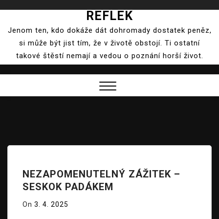
REFLEK
Skip
to
Jenom ten, kdo dokáže dát dohromady dostatek peněz,
content
si může být jist tím, že v životě obstojí. Ti ostatní
takové štěstí nemají a vedou o poznání horší život.
Close
Menu
NEZAPOMENUTELNÝ ZÁŽITEK –
SESKOK PADÁKEM
On
3. 4. 2025