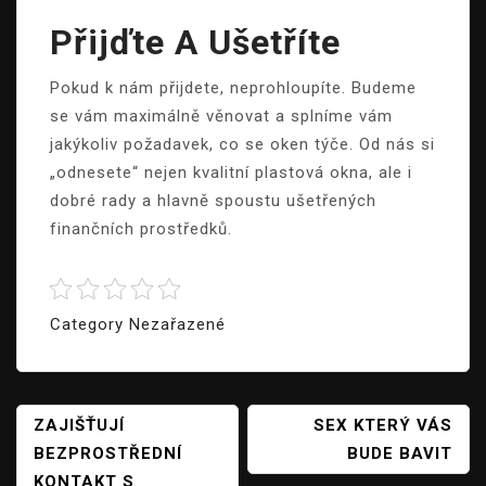
Přijďte A Ušetříte
Pokud k nám přijdete, neprohloupíte. Budeme
se vám maximálně věnovat a splníme vám
jakýkoliv požadavek, co se oken týče. Od nás si
„odnesete“ nejen kvalitní
plastová okna
, ale i
dobré rady a hlavně spoustu ušetřených
finančních prostředků.
Category Nezařazené
Navigace
ZAJIŠŤUJÍ
SEX KTERÝ VÁS
BEZPROSTŘEDNÍ
BUDE BAVIT
Pro
KONTAKT S