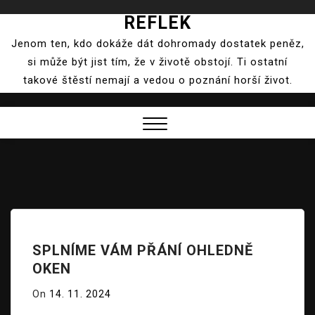
REFLEK
Skip
to
Jenom ten, kdo dokáže dát dohromady dostatek peněz,
content
si může být jist tím, že v životě obstojí. Ti ostatní
takové štěstí nemají a vedou o poznání horší život.
Close
Menu
SPLNÍME VÁM PŘÁNÍ OHLEDNĚ
OKEN
On
14. 11. 2024