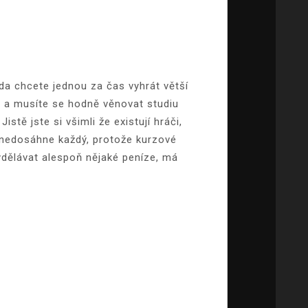
zda chcete jednou za čas vyhrát větší
su a musíte se hodně věnovat studiu
Jistě jste si všimli že existují hráči,
mě nedosáhne každý, protože kurzové
ydělávat alespoň nějaké peníze, má