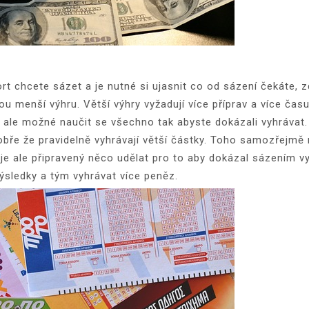
ort chcete sázet a je nutné si ujasnit co od sázení čekáte, 
ou menší výhru. Větší výhry vyžadují více příprav a více ča
je ale možné naučit se všechno tak abyste dokázali vyhrávat.
ik dobře že pravidelně vyhrávají větší částky. Toho samozřej
je ale připravený něco udělat pro to aby dokázal sázením v
ýsledky a tým vyhrávat více peněz.