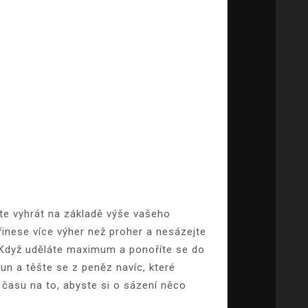
ete vyhrát na základě výše vašeho
přinese více výher než proher a nesázejte
. Když uděláte maximum a ponoříte se do
run a těšte se z peněz navíc, které
času na to, abyste si o sázení něco