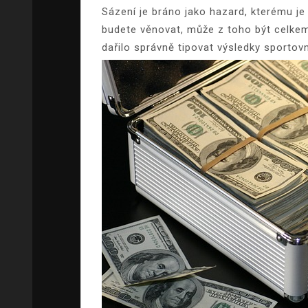
Sázení je bráno jako hazard, kterému je
budete věnovat, může z toho být celkem 
dařilo správně tipovat výsledky sportovn