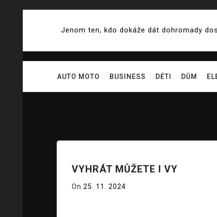
Skip
to
Jenom ten, kdo dokáže dát dohromady dostat
content
AUTO MOTO
BUSINESS
DĚTI
DŮM
EL
VYHRÁT MŮŽETE I VY
On
25. 11. 2024