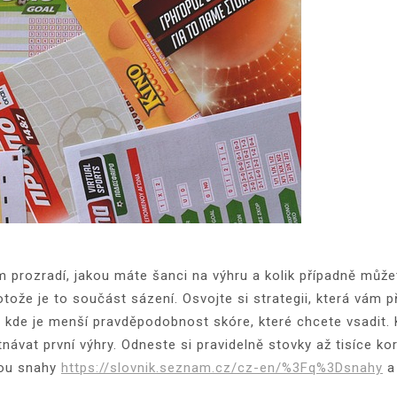
m prozradí, jakou máte šanci na výhru a kolik případně můž
otože je to součást sázení. Osvojte si strategii, která vám 
, kde je menší pravděpodobnost skóre, které chcete vsadit
tnávat první výhry. Odneste si pravidelně stovky až tisíce ko
hou snahy
https://slovnik.seznam.cz/cz-en/%3Fq%3Dsnahy
a 