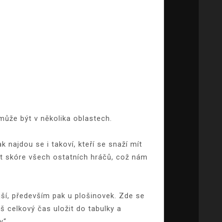
 může být v několika oblastech.
najdou se i takoví, kteří se snaží mít
tit skóre všech ostatních hráčů, což nám
jší, především pak u plošinovek. Zde se
 celkový čas uložit do tabulky a
y“.