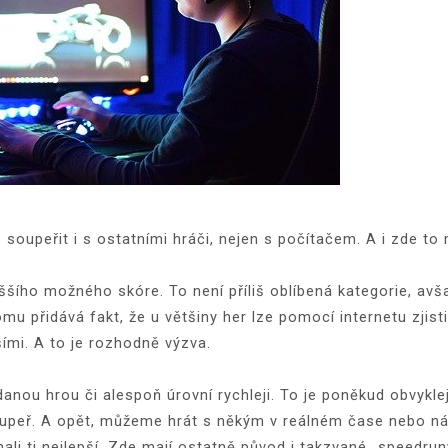
 soupeřit i s ostatními hráči, nejen s počítačem. A i zde to
ho možného skóre. To není příliš oblíbená kategorie, avšak 
omu přidává fakt, že u většiny her lze pomocí internetu zjis
ími. A to je rozhodně výzva.
anou hrou či alespoň úrovní rychleji. To je poněkud obvykle
oupeř. A opět, můžeme hrát s někým v reálném čase nebo náš
ali ti nejlepší. Zde mají ostatně původ i takzvané „speedrun