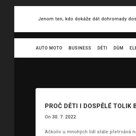
Skip
to
Jenom ten, kdo dokáže dát dohromady dostat
content
AUTO MOTO
BUSINESS
DĚTI
DŮM
EL
PROČ DĚTI I DOSPĚLÉ TOLIK 
On
30. 7. 2022
Ačkoliv u mnohých lidí stále přetrvává n