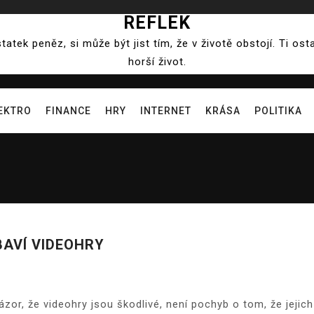
REFLEK
ek peněz, si může být jist tím, že v životě obstojí. Ti ost
horší život.
EKTRO
FINANCE
HRY
INTERNET
KRÁSA
POLITIKA
BAVÍ VIDEOHRY
ázor, že videohry jsou škodlivé, není pochyb o tom, že jejich 