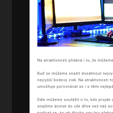
Na atraktivnosti přidává i to, že můžeme
Buď se můžeme snažit dosáhnout nejvyšší
nejvyšší bodový zisk. Na atraktivnosti t
umožňuje porovnávat se i s těmi nejlepš
Dále můžeme soutěžit o to, kdo projde d
snažíme dostat do cíle dříve než náš s
podívat se, za jak dlouho onu hru překon