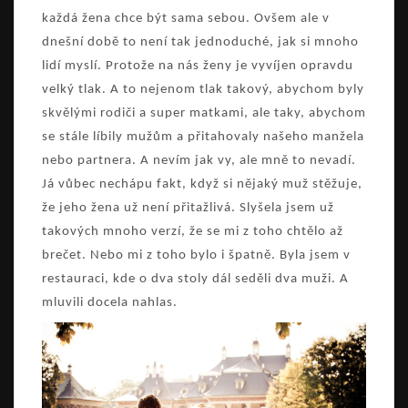
každá žena chce být sama sebou. Ovšem ale v
dnešní době to není tak jednoduché, jak si mnoho
lidí myslí. Protože na nás ženy je vyvíjen opravdu
velký tlak. A to nejenom tlak takový, abychom byly
skvělými rodiči a super matkami, ale taky, abychom
se stále líbily mužům a přitahovaly našeho manžela
nebo partnera. A nevím jak vy, ale mně to nevadí.
Já vůbec nechápu fakt, když si nějaký muž stěžuje,
že jeho žena už není přitažlivá. Slyšela jsem už
takových mnoho verzí, že se mi z toho chtělo až
brečet. Nebo mi z toho bylo i špatně. Byla jsem v
restauraci, kde o dva stoly dál seděli dva muži. A
mluvili docela nahlas.