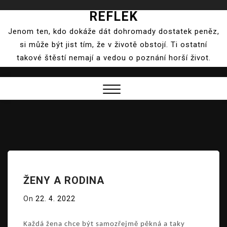
REFLEK
Skip
to
Jenom ten, kdo dokáže dát dohromady dostatek peněz,
content
si může být jist tím, že v životě obstojí. Ti ostatní
takové štěstí nemají a vedou o poznání horší život.
Close
Menu
ŽENY A RODINA
On
22. 4. 2022
Každá žena chce být samozřejmě pěkná a taky