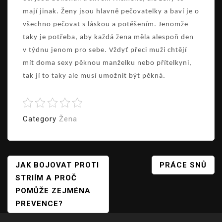
mají jinak. Ženy jsou hlavně pečovatelky a baví je o
všechno pečovat s láskou a potěšením. Jenomže
taky je potřeba, aby každá žena měla alespoň den
v týdnu jenom pro sebe. Vždyť přeci muži chtějí
mít doma sexy pěknou manželku nebo přítelkyni,
tak jí to taky ale musí umožnit být pěkná.
Category
Žena
Navigace
JAK BOJOVAT PROTI
PRÁCE SNŮ
STRIÍM A PROČ
Pro
POMŮŽE ZEJMÉNA
Příspěvek
PREVENCE?