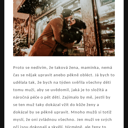
Proto se nedivím, že taková žena, maminka, nemá
čas se nějak upravit anebo pěkně obléct. Já bych to
udělala tak, že bych na týden svěřila všechny děti
tomu muži, aby se uvědomil, jaká je to složitá a
náročná péče o pět dětí. Zajímalo by mě, jestli by
se ten muž taky dokázal vžít do kůže ženy a
dokázal by se pěkně upravit. Mnoho mužů si totiž
myslí, že oni zvládnou všechno. Jen muži ve svých
očí jsou dokonalí a skvělí. Nicméně, ale ženy to